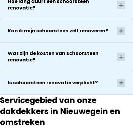
Hoe lang duurt een schoorsteen
zijn
vervolgens
renovatie?
vriendelijkheid
conform
Het is nog
afspraak en
steeds
onverwachte
droog!!! Dus
Kan ik mijn schoorsteen zelf renoveren?
zaken die ze
zeker een 5
tegenkomen
sterren revie
worden
waard door
vakkundig
Wat zijn de kosten van schoorsteen
zijn
gerepareerd
renovatie?
vakkundighei
zonder extra
en snelle
kosten. Maar
service
ook dan
Is schoorsteen renovatie verplicht?
communeren
ze goed en
Servicegebied van onze
transparant. I
kan ze
dakdekkers in Nieuwegein en
aanraden.
omstreken