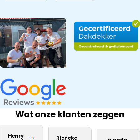
Wat onze klanten zeggen
bedrijf na onze
Snel gewerkt.
kwaliteit
inspectie,
ervaring
Prima
materiaal. Zij
Dakdekker Ja
Henry
Rieneke
daarom aan
kwaliteit.
Jolanda