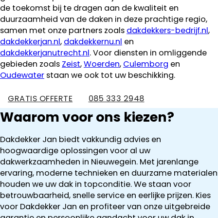
de toekomst bij te dragen aan de kwaliteit en
duurzaamheid van de daken in deze prachtige regio,
samen met onze partners zoals
dakdekkers-bedrijf.nl
,
dakdekkerjan.nl
,
dakdekkernu.nl
en
dakdekkerjanutrecht.nl
. Voor diensten in omliggende
gebieden zoals
Zeist
,
Woerden
,
Culemborg
en
Oudewater
staan we ook tot uw beschikking.
GRATIS OFFERTE
085 333 2948
Waarom voor ons kiezen?
Dakdekker Jan biedt vakkundig advies en
hoogwaardige oplossingen voor al uw
dakwerkzaamheden in Nieuwegein. Met jarenlange
ervaring, moderne technieken en duurzame materialen
houden we uw dak in topconditie. We staan voor
betrouwbaarheid, snelle service en eerlijke prijzen. Kies
voor Dakdekker Jan en profiteer van onze uitgebreide
garantie en persoonlijke aandacht voor uw dak in