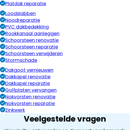
Platdak reparatie
Loodslabben
Noodreparatie
PVC dakbedekking
Rookkanaal aanleggen
Schoorsteen renovatie
Schoorsteen reparatie
Schoorsteen verwijderen
Stormschade
Dakgoot vernieuwen
Dakkapel renovatie
Dakkapel reparatie
Golfplaten vervangen
Nokvorsten renovatie
Nokvorsten reparatie
Zinkwerk
Veelgestelde vragen