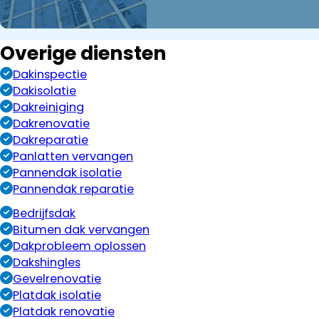
Overige diensten
Dakinspectie
Dakisolatie
Dakreiniging
Dakrenovatie
Dakreparatie
Panlatten vervangen
Pannendak isolatie
Pannendak reparatie
Bedrijfsdak
Bitumen dak vervangen
Dakprobleem oplossen
Dakshingles
Gevelrenovatie
Platdak isolatie
Platdak renovatie