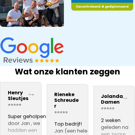
Wat onze klanten zeggen
bedrijf na onze
Snel gewerkt.
kwaliteit
inspectie,
ervaring
Prima
materiaal. Zij
Dakdekker Ja
Henry
Rieneke
daarom aan
kwaliteit.
Jolanda
vakmannen
gebeld, die
Sleutjes
Schreude
Damen
iedereen
Vooral dat
Harrie en Atill
reageerde
⭐⭐⭐⭐⭐
r
⭐⭐⭐⭐⭐
adviseren .👍👍👍
de
hebben
direct en een
⭐⭐⭐⭐⭐
Super geholpen
dakinspectie
voortreffelijke
dag later sto
2 weken
door Jan , we
live gevolgd
Top bedrijf!
werk
Jan al op het
geleden na
hadden een
kon worden
Jan (een hele
afgeleverd. Zij
dak voor de
een zware